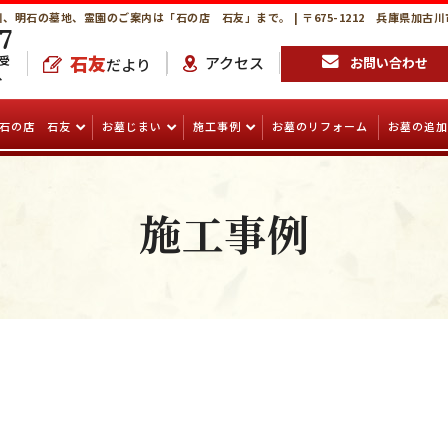
、明石の墓地、霊園のご案内は「石の店 石友」まで。 | 〒675-1212 兵庫県加古川
7
石友
受
アクセス
お問い合わせ
だより
、
石の店 石友
お墓じまい
施工事例
お墓のリフォーム
お墓の追加
施工事例