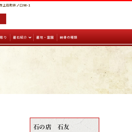
市上荘町井ノ口98-1
彫り
墓石紹介
墓地・霊園
納骨の種類
石の店 石友